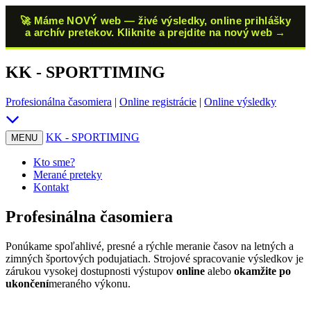
🚀 Máme NOVÝ web — živé výsledky, online prihlášky
a archív pretekov. Kliknite a prejdite na nový web →
KK - SPORTTIMING
Profesionálna časomiera
|
Online registrácie
|
Online výsledky
KK
- SPORTIMING
MENU
Kto sme?
Merané preteky
Kontakt
Profesinálna časomiera
Ponúkame spoľahlivé, presné a rýchle meranie časov na letných a
zimných športových podujatiach. Strojové spracovanie výsledkov je
zárukou vysokej dostupnosti výstupov
online
alebo
okamžite po
ukončení
meraného výkonu.