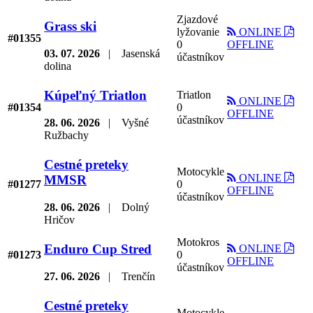
Zjazdové
Grass ski
lyžovanie
ONLINE
#01355
0
OFFLINE
03. 07. 2026
|
Jasenská
účastníkov
dolina
Kúpeľný Triatlon
Triatlon
ONLINE
#01354
0
OFFLINE
účastníkov
28. 06. 2026
|
Vyšné
Ružbachy
Cestné preteky
Motocykle
ONLINE
MMSR
#01277
0
OFFLINE
účastníkov
28. 06. 2026
|
Dolný
Hričov
Motokros
Enduro Cup Stred
ONLINE
#01273
0
OFFLINE
účastníkov
27. 06. 2026
|
Trenčín
Cestné preteky
Motocykle