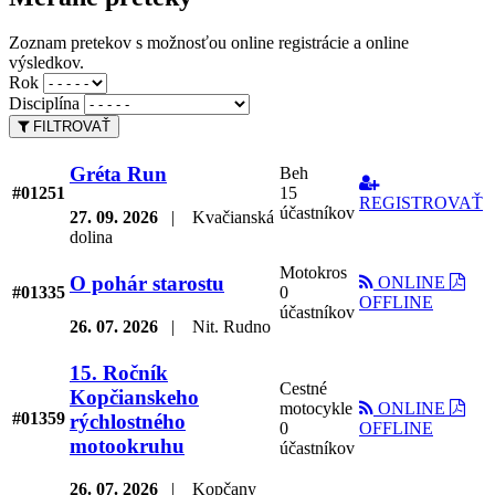
Zoznam pretekov s možnosťou online registrácie a online
výsledkov.
Rok
Disciplína
FILTROVAŤ
Gréta Run
Beh
#01251
15
REGISTROVAŤ
účastníkov
27. 09. 2026
|
Kvačianská
dolina
Motokros
O pohár starostu
ONLINE
#01335
0
OFFLINE
účastníkov
26. 07. 2026
|
Nit. Rudno
15. Ročník
Cestné
Kopčianskeho
motocykle
ONLINE
#01359
rýchlostného
0
OFFLINE
motookruhu
účastníkov
26. 07. 2026
|
Kopčany