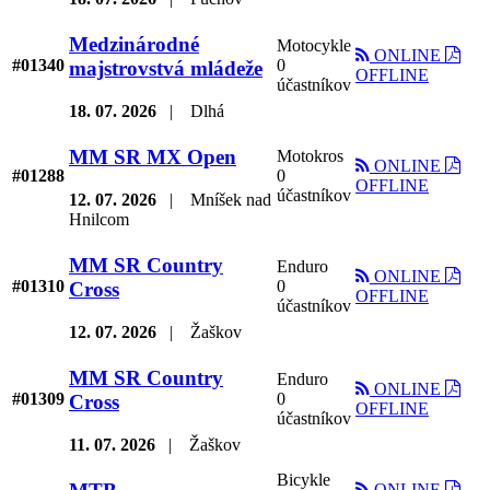
Medzinárodné
Motocykle
ONLINE
#01340
0
majstrovstvá mládeže
OFFLINE
účastníkov
18. 07. 2026
|
Dlhá
MM SR MX Open
Motokros
ONLINE
#01288
0
OFFLINE
účastníkov
12. 07. 2026
|
Mníšek nad
Hnilcom
MM SR Country
Enduro
ONLINE
#01310
0
Cross
OFFLINE
účastníkov
12. 07. 2026
|
Žaškov
MM SR Country
Enduro
ONLINE
#01309
0
Cross
OFFLINE
účastníkov
11. 07. 2026
|
Žaškov
Bicykle
ONLINE