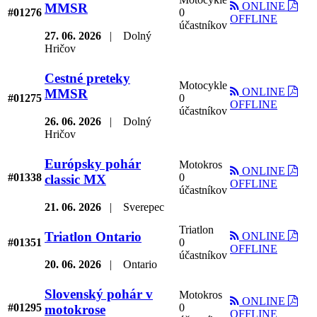
ONLINE
MMSR
#01276
0
OFFLINE
účastníkov
27. 06. 2026
|
Dolný
Hričov
Cestné preteky
Motocykle
ONLINE
MMSR
#01275
0
OFFLINE
účastníkov
26. 06. 2026
|
Dolný
Hričov
Európsky pohár
Motokros
ONLINE
#01338
0
classic MX
OFFLINE
účastníkov
21. 06. 2026
|
Sverepec
Triatlon
Triatlon Ontario
ONLINE
#01351
0
OFFLINE
účastníkov
20. 06. 2026
|
Ontario
Slovenský pohár v
Motokros
ONLINE
#01295
0
motokrose
OFFLINE