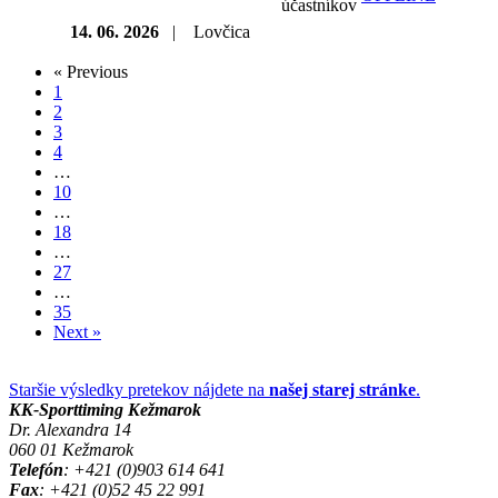
účastníkov
14. 06. 2026
|
Lovčica
« Previous
1
2
3
4
…
10
…
18
…
27
…
35
Next »
Staršie výsledky pretekov nájdete na
našej starej stránke
.
KK-Sporttiming Kežmarok
Dr. Alexandra 14
060 01 Kežmarok
Telefón
: +421 (0)903 614 641
Fax
: +421 (0)52 45 22 991