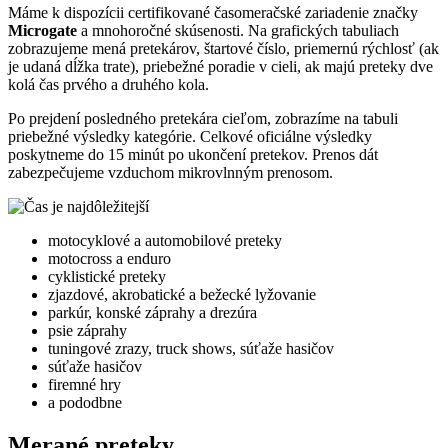
Máme k dispozícii certifikované časomeračské zariadenie značky
Microgate
a mnohoročné skúsenosti. Na grafických tabuliach
zobrazujeme mená pretekárov, štartové číslo, priemernú rýchlosť (ak
je udaná dĺžka trate), priebežné poradie v cieli, ak majú preteky dve
kolá čas prvého a druhého kola.
Po prejdení posledného pretekára cieľom, zobrazíme na tabuli
priebežné výsledky kategórie. Celkové oficiálne výsledky
poskytneme do 15 minút po ukončení pretekov. Prenos dát
zabezpečujeme vzduchom mikrovlnným prenosom.
motocyklové a automobilové preteky
motocross a enduro
cyklistické preteky
zjazdové, akrobatické a bežecké lyžovanie
parkúr, konské záprahy a drezúra
psie záprahy
tuningové zrazy, truck shows, súťaže hasičov
súťaže hasičov
firemné hry
a pododbne
Merané preteky