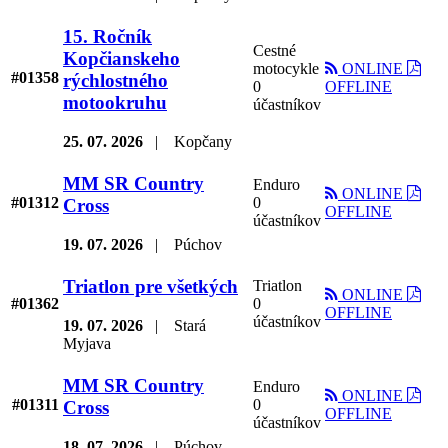
15. Ročník
Cestné
Kopčianskeho
motocykle
ONLINE
#01358
rýchlostného
0
OFFLINE
motookruhu
účastníkov
25. 07. 2026
|
Kopčany
MM SR Country
Enduro
ONLINE
#01312
0
Cross
OFFLINE
účastníkov
19. 07. 2026
|
Púchov
Triatlon pre všetkých
Triatlon
ONLINE
#01362
0
OFFLINE
účastníkov
19. 07. 2026
|
Stará
Myjava
MM SR Country
Enduro
ONLINE
#01311
0
Cross
OFFLINE
účastníkov
18. 07. 2026
|
Púchov