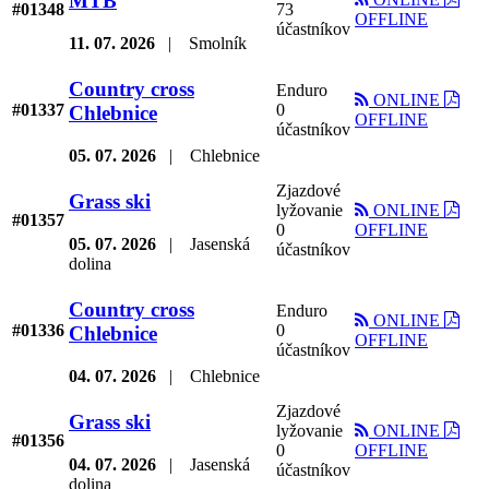
MTB
#01348
73
OFFLINE
účastníkov
11. 07. 2026
|
Smolník
Country cross
Enduro
ONLINE
#01337
0
Chlebnice
OFFLINE
účastníkov
05. 07. 2026
|
Chlebnice
Zjazdové
Grass ski
lyžovanie
ONLINE
#01357
0
OFFLINE
05. 07. 2026
|
Jasenská
účastníkov
dolina
Country cross
Enduro
ONLINE
#01336
0
Chlebnice
OFFLINE
účastníkov
04. 07. 2026
|
Chlebnice
Zjazdové
Grass ski
lyžovanie
ONLINE
#01356
0
OFFLINE
04. 07. 2026
|
Jasenská
účastníkov
dolina