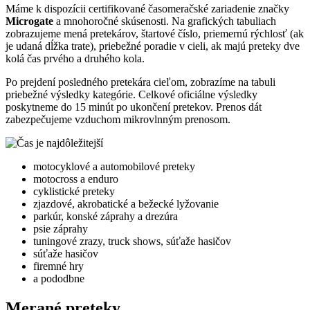
Máme k dispozícii certifikované časomeračské zariadenie značky
Microgate
a mnohoročné skúsenosti. Na grafických tabuliach
zobrazujeme mená pretekárov, štartové číslo, priemernú rýchlosť (ak
je udaná dĺžka trate), priebežné poradie v cieli, ak majú preteky dve
kolá čas prvého a druhého kola.
Po prejdení posledného pretekára cieľom, zobrazíme na tabuli
priebežné výsledky kategórie. Celkové oficiálne výsledky
poskytneme do 15 minút po ukončení pretekov. Prenos dát
zabezpečujeme vzduchom mikrovlnným prenosom.
motocyklové a automobilové preteky
motocross a enduro
cyklistické preteky
zjazdové, akrobatické a bežecké lyžovanie
parkúr, konské záprahy a drezúra
psie záprahy
tuningové zrazy, truck shows, súťaže hasičov
súťaže hasičov
firemné hry
a pododbne
Merané preteky