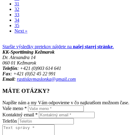
31
32
33
34
35
Next »
Staršie výsledky pretekov nájdete na
našej starej stránke
.
KK-Sporttiming Kežmarok
Dr. Alexandra 14
060 01 Kežmarok
Telefón
: +421 (0)903 614 641
Fax
: +421 (0)52 45 22 991
Email
:
rastislavmaslonka@gmail.com
MÁTE OTÁZKY?
Napíšte nám a my Vám odpovieme v čo najkratšom možnom čase.
Vaše meno *
Kontaktný email *
Telefón