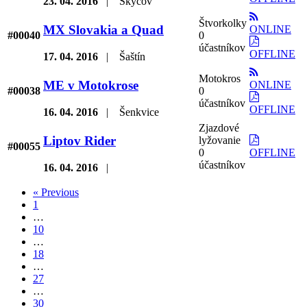
23. 04. 2016
|
Skýcov
Štvorkolky
MX Slovakia a Quad
ONLINE
#00040
0
účastníkov
OFFLINE
17. 04. 2016
|
Šaštín
Motokros
ME v Motokrose
ONLINE
#00038
0
účastníkov
OFFLINE
16. 04. 2016
|
Šenkvice
Zjazdové
Liptov Rider
lyžovanie
#00055
0
OFFLINE
účastníkov
16. 04. 2016
|
« Previous
1
…
10
…
18
…
27
…
30