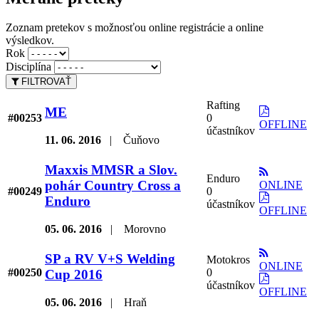
Zoznam pretekov s možnosťou online registrácie a online
výsledkov.
Rok
Disciplína
FILTROVAŤ
Rafting
ME
#00253
0
OFFLINE
účastníkov
11. 06. 2016
|
Čuňovo
Maxxis MMSR a Slov.
Enduro
pohár Country Cross a
ONLINE
#00249
0
Enduro
účastníkov
OFFLINE
05. 06. 2016
|
Morovno
SP a RV V+S Welding
Motokros
ONLINE
#00250
0
Cup 2016
účastníkov
OFFLINE
05. 06. 2016
|
Hraň