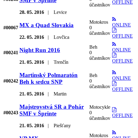
SMF v Šprinte
OFFLINE
účastníkov
28. 05. 2016
|
Levice
Motokros
MX a Quad Slovakia
ONLINE
#00067
0
účastníkov
OFFLINE
22. 05. 2016
|
Lovčica
Beh
Night Run 2016
ONLINE
#00241
0
účastníkov
OFFLINE
21. 05. 2016
|
Trenčín
Martinský Polmaratón
Beh
ONLINE
#00242
0
Beh k srdcu SNP
účastníkov
OFFLINE
21. 05. 2016
|
Martin
Majstrovstvá SR a Pohár
Motocykle
#00243
0
SMF v Šprinte
OFFLINE
účastníkov
21. 05. 2016
|
Piešťany
Motokros