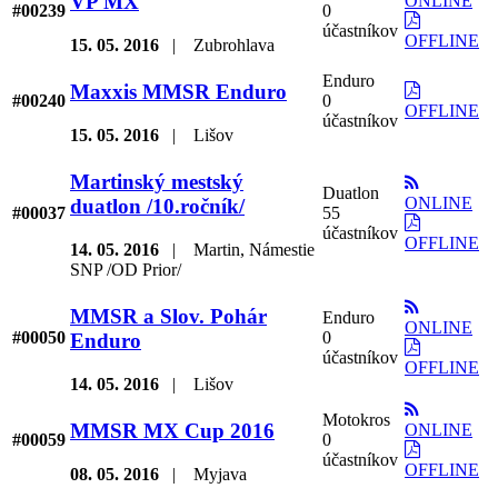
VP MX
ONLINE
#00239
0
účastníkov
OFFLINE
15. 05. 2016
|
Zubrohlava
Enduro
Maxxis MMSR Enduro
#00240
0
OFFLINE
účastníkov
15. 05. 2016
|
Lišov
Martinský mestský
Duatlon
ONLINE
duatlon /10.ročník/
#00037
55
účastníkov
OFFLINE
14. 05. 2016
|
Martin, Námestie
SNP /OD Prior/
MMSR a Slov. Pohár
Enduro
ONLINE
#00050
0
Enduro
účastníkov
OFFLINE
14. 05. 2016
|
Lišov
Motokros
MMSR MX Cup 2016
ONLINE
#00059
0
účastníkov
OFFLINE
08. 05. 2016
|
Myjava