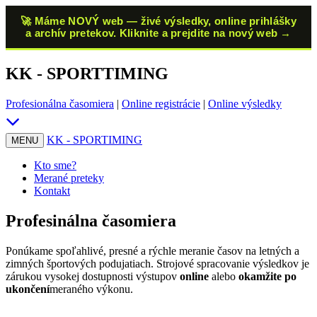
🚀 Máme NOVÝ web — živé výsledky, online prihlášky
a archív pretekov. Kliknite a prejdite na nový web →
KK - SPORTTIMING
Profesionálna časomiera
|
Online registrácie
|
Online výsledky
KK
- SPORTIMING
MENU
Kto sme?
Merané preteky
Kontakt
Profesinálna časomiera
Ponúkame spoľahlivé, presné a rýchle meranie časov na letných a
zimných športových podujatiach. Strojové spracovanie výsledkov je
zárukou vysokej dostupnosti výstupov
online
alebo
okamžite po
ukončení
meraného výkonu.