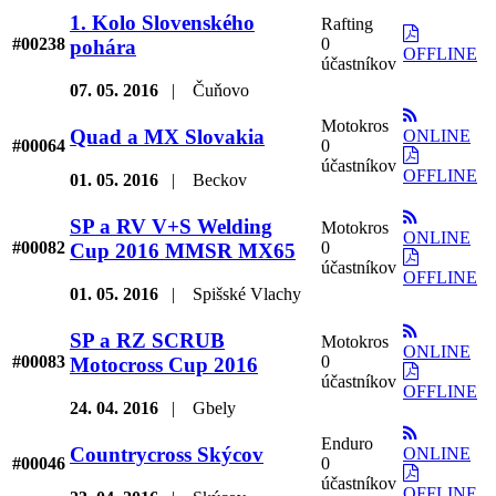
1. Kolo Slovenského
Rafting
#00238
0
pohára
OFFLINE
účastníkov
07. 05. 2016
|
Čuňovo
Motokros
Quad a MX Slovakia
ONLINE
#00064
0
účastníkov
OFFLINE
01. 05. 2016
|
Beckov
SP a RV V+S Welding
Motokros
ONLINE
#00082
0
Cup 2016 MMSR MX65
účastníkov
OFFLINE
01. 05. 2016
|
Spišské Vlachy
SP a RZ SCRUB
Motokros
ONLINE
#00083
0
Motocross Cup 2016
účastníkov
OFFLINE
24. 04. 2016
|
Gbely
Enduro
Countrycross Skýcov
ONLINE
#00046
0
účastníkov
OFFLINE