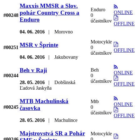
Maxxis MMSR a Slov.
Enduro
pohár Country Cross a
ONLINE
#00248
0
Enduro
účastníkov
OFFLINE
04. 06. 2016
|
Morovno
Motocykle
MSR v Šprinte
#00251
0
OFFLINE
účastníkov
04. 06. 2016
|
Jakubovany
Beh v Raji
Beh
ONLINE
#00244
0
účastníkov
28. 05. 2016
|
Dobšinská
OFFLINE
Ľadová Jaskyňa
MTB Machulinská
Mtb
ONLINE
#00245
0
časovka
účastníkov
OFFLINE
28. 05. 2016
|
Machulince
Majstrovstvá SR a Pohár
Motocykle
#00246
0