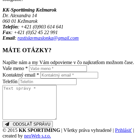
KK-Sporttiming Kežmarok
Dr. Alexandra 14
060 01 Kežmarok
Telefón
: +421 (0)903 614 641
This page can't load Google Maps correctly.
Fax
: +421 (0)52 45 22 991
Email
:
rastislavmaslonka@gmail.com
OK
Do you own this website?
MÁTE OTÁZKY?
Napíšte nám a my Vám odpovieme v čo najkratšom možnom čase.
Vaše meno *
Kontaktný email *
Telefón
ODOSLAŤ SPRÁVU
© 2015
KK SPORTIMING
| Všetky práva vyhradené |
Prihlásiť
|
created by
neoWeb s.r.o.