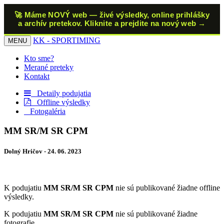
🚀 Máme NOVÝ web — živé výsledky, online prihlášky
a archív pretekov. Kliknite a prejdite na nový web →
KK
- SPORTIMING
MENU
Kto sme?
Merané preteky
Kontakt
Detaily podujatia
Offline výsledky
Fotogaléria
MM SR/M SR CPM
Dolný Hričov - 24. 06. 2023
K podujatiu
MM SR/M SR CPM
nie sú publikované žiadne offline
výsledky.
K podujatiu
MM SR/M SR CPM
nie sú publikované žiadne
fotografie.