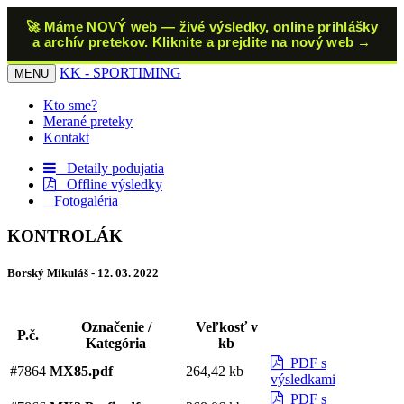
🚀 Máme NOVÝ web — živé výsledky, online prihlášky
a archív pretekov. Kliknite a prejdite na nový web →
KK
- SPORTIMING
MENU
Kto sme?
Merané preteky
Kontakt
Detaily podujatia
Offline výsledky
Fotogaléria
KONTROLÁK
Borský Mikuláš - 12. 03. 2022
Označenie /
Veľkosť v
P.č.
Kategória
kb
PDF s
#7864
MX85.pdf
264,42 kb
výsledkami
PDF s