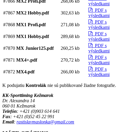
#7866
MX2 Profi.pdf
268,06 kb
výsledkami
PDF s
#7867
MX2 Hobby.pdf
302,63 kb
výsledkami
PDF s
#7868
MX1 Profi.pdf
271,08 kb
výsledkami
PDF s
#7869
MX1 Hobby.pdf
289,68 kb
výsledkami
PDF s
#7870
MX Junior125.pdf
260,25 kb
výsledkami
PDF s
#7871
MX4+.pdf
270,72 kb
výsledkami
PDF s
#7872
MX4.pdf
266,00 kb
výsledkami
K podujatiu
Kontrolák
nie sú publikované žiadne fotografie.
KK-Sporttiming Kežmarok
Dr. Alexandra 14
060 01 Kežmarok
Telefón
: +421 (0)903 614 641
Fax
: +421 (0)52 45 22 991
Email
:
rastislavmaslonka@gmail.com