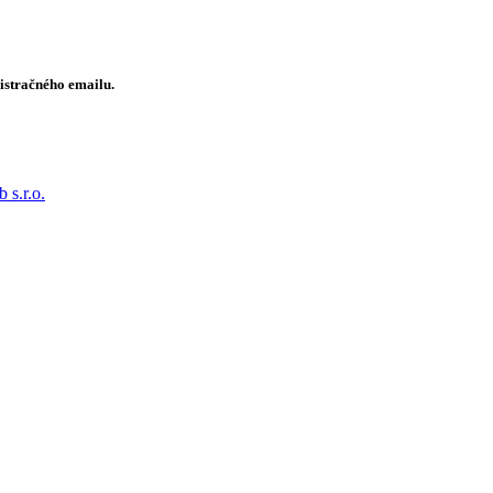
gistračného emailu.
 s.r.o.