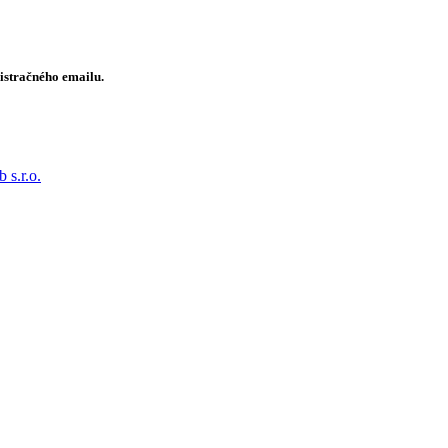
gistračného emailu.
 s.r.o.